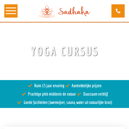
Over ons
YOGA CURSUS
Kunst
Bewustzijn
Tantra
Ruim 15 jaar ervaring
Aantrekkelijke prijzen
Locaties
Prachtige plek middenin de natuur
Duurzaam verblijf
Docenten
Goede faciliteiten (zwemvijver, sauna, water uit natuurlijke bron)
Agenda
Verblijven