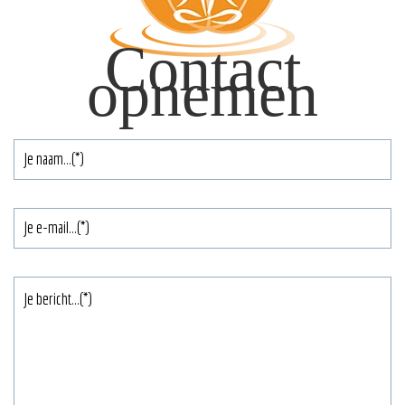
Contact
opnemen
Je
naam
*
E-
mailadres
Je
bericht