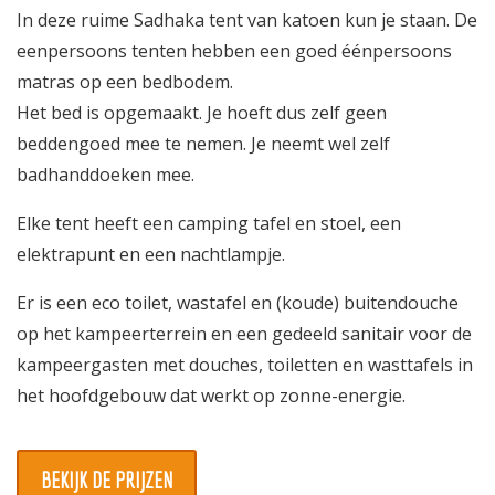
In deze ruime Sadhaka tent van katoen kun je staan. De
Informatie
eenpersoons tenten hebben een goed éénpersoons
Prijzen
matras op een bedbodem.
Het bed is opgemaakt. Je hoeft dus zelf geen
Inschrijven
beddengoed mee te nemen. Je neemt wel zelf
badhanddoeken mee.
Contact
Elke tent heeft een camping tafel en stoel, een
elektrapunt en een nachtlampje.
Er is een eco toilet, wastafel en (koude) buitendouche
op het kampeerterrein en een gedeeld sanitair voor de
kampeergasten met douches, toiletten en wasttafels in
het hoofdgebouw dat werkt op zonne-energie.
BEKIJK DE PRIJZEN