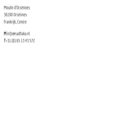
Moulin d’Orsènnes
36190 Orsènnes
Frankrijk, Centre
M
info@sadhaka.nl
T
+31 (0) 65 13 43 572
Sadhaka 2026 |
Sitemap
|
Privacy
|
Algemene voorwaarden