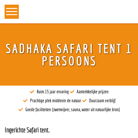
Over ons
SADHAKA SAFARI TENT 1
Kunst
PERSOONS
Bewustzijn
Tantra
Ruim 15 jaar ervaring
Aantrekkelijke prijzen
Locaties
Prachtige plek middenin de natuur
Duurzaam verblijf
Docenten
Goede faciliteiten (zwemvijver, sauna, water uit natuurlijke bron)
Agenda
Ingerichte Safari tent.
Verblijven