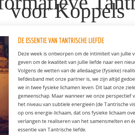
formatieve Tantr
voor Koppels
DE ESSENTIE VAN TANTRISCHE LIEFDE
Deze week is ontworpen om de intimiteit van jullie ve
geven om de kwaliteit van jullie liefde naar een nieuw
Volgens de wetten van de alledaagse (fysieke) realit
liefdesband met onze partner is, we zijn altijd gedo
we in twee fysieke lichamen leven. Dit laat onze zie
gemeenschap. Maar wanneer we onze perspectief ve
het niveau van subtiele energieën (de Tantrische vi
op ons energie-lichaam, dat ons fysieke lichaam ov
verlangen te realiseren van het samensmelten en éé
essentie van Tantrische liefde.