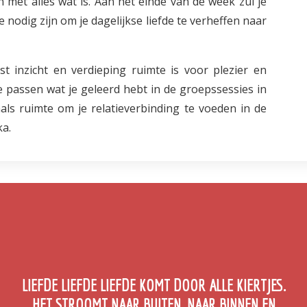
 met alles wat is. Aan het einde van de week zul je
nodig zijn om je dagelijkse liefde te verheffen naar
 inzicht en verdieping ruimte is voor plezier en
 passen wat je geleerd hebt in de groepssessies in
nals ruimte om je relatieverbinding te voeden in de
a.
LIEFDE LIEFDE LIEFDE KOMT DOOR ALLE KIERTJES.
HET STROOMT NAAR BUITEN, NAAR BINNEN EN