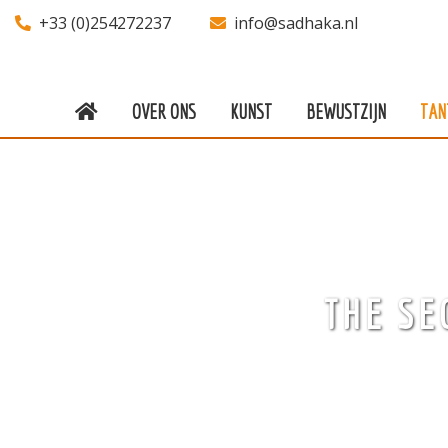
+33 (0)254272237
info@sadhaka.nl
OVER ONS
KUNST
BEWUSTZIJN
TAN
Over ons
Kunst
Bewustzijn
Tantra
THE SE
Locaties
Docenten
Agenda
Verblijven