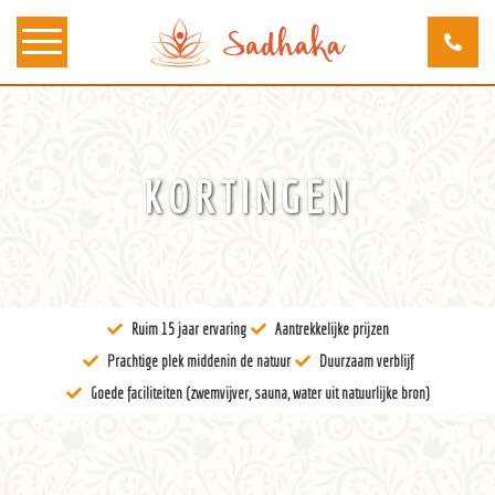
Over ons
KORTINGEN
Kunst
Bewustzijn
Tantra
Ruim 15 jaar ervaring
Aantrekkelijke prijzen
Locaties
Prachtige plek middenin de natuur
Duurzaam verblijf
Docenten
Goede faciliteiten (zwemvijver, sauna, water uit natuurlijke bron)
Agenda
Verblijven