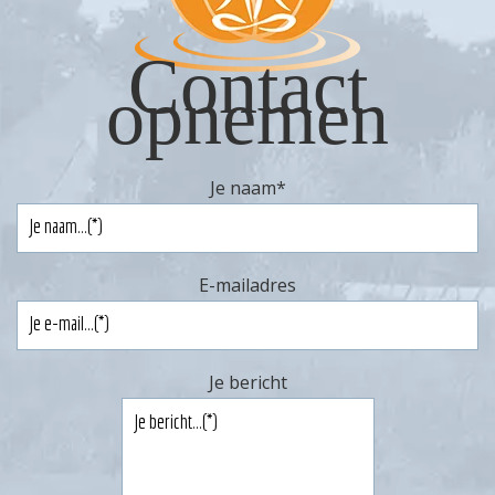
Contact
opnemen
Je naam
*
E-mailadres
Je bericht