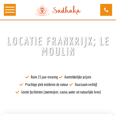
Over ons
LOCATIE FRANKRIJK; LE
Kunst
MOULIN
Bewustzijn
Tantra
Ruim 15 jaar ervaring
Aantrekkelijke prijzen
Locaties
Prachtige plek middenin de natuur
Duurzaam verblijf
Docenten
Goede faciliteiten (zwemvijver, sauna, water uit natuurlijke bron)
Agenda
Verblijven