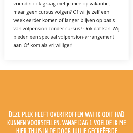
vriendin ook graag met je mee op vakantie,
maar geen cursus volgen? Of wil je zelf een
week eerder komen of langer blijven op basis
van volpension zonder cursus? Ook dat kan. Wij
bieden een speciaal volpension-arrangement
aan. Of kom als vrijwilliger!
DEZE PLEK HEEFT OVERTROFFEN WAT IK OOIT HAD
KUNNEN VOORSTELLEN. VANAF DAG 1 VOELDE IK ME
HIER THUIS IN DE DOOR JULLIE GECREËERDE