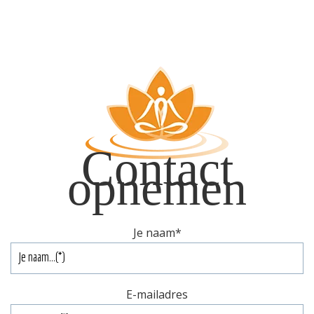
Contact
opnemen
Je naam
*
E-mailadres