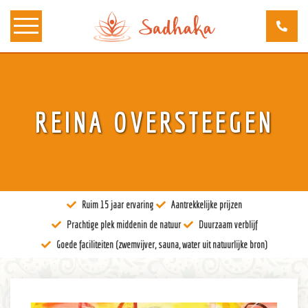
Over ons
REINA OVERSTEEGEN
Kunst
Bewustzijn
Tantra
Ruim 15 jaar ervaring
Aantrekkelijke prijzen
Locaties
Prachtige plek middenin de natuur
Duurzaam verblijf
Docenten
Goede faciliteiten (zwemvijver, sauna, water uit natuurlijke bron)
Agenda
Verblijven