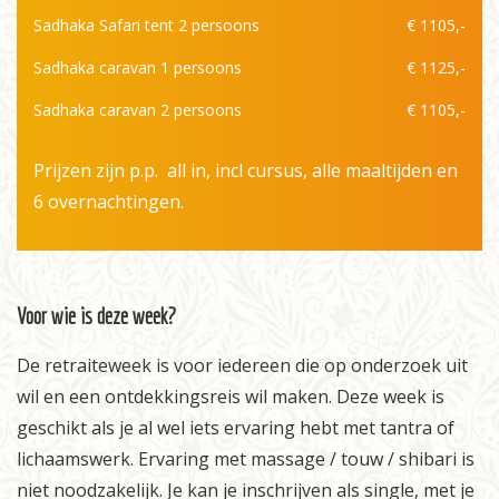
Sadhaka Safari tent 2 persoons
€ 1105,-
Sadhaka caravan 1 persoons
€ 1125,-
Sadhaka caravan 2 persoons
€ 1105,-
Prijzen zijn p.p. all in, incl cursus, alle maaltijden en
6 overnachtingen.
Voor wie is deze week?
De retraiteweek is voor iedereen die op onderzoek uit
wil en een ontdekkingsreis wil maken. Deze week is
geschikt als je al wel iets ervaring hebt met tantra of
lichaamswerk. Ervaring met massage / touw /
shibari
is
niet noodzakelijk. Je kan je inschrijven als single, met je