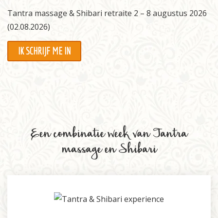
Tantra massage & Shibari retraite 2 – 8 augustus 2026
Informatie
(02.08.2026)
Prijzen
IK SCHRIJF ME IN
Inschrijven
Contact
Een combinatie week van Tantra
massage en Shibari