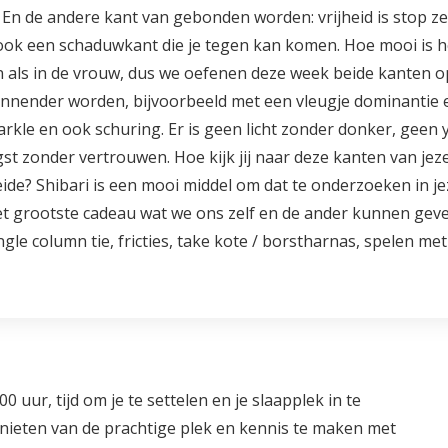
n de andere kant van gebonden worden: vrijheid is stop zegge
en ook een schaduwkant die je tegen kan komen. Hoe mooi is h
an als in de vrouw, dus we oefenen deze week beide kanten op
nnender worden, bijvoorbeeld met een vleugje dominantie 
parkle en ook schuring. Er is geen licht zonder donker, gee
st zonder vertrouwen. Hoe kijk jij naar deze kanten van jezel
de? Shibari is een mooi middel om dat te onderzoeken in je
het grootste cadeau wat we ons zelf en de ander kunnen gev
gle column tie, fricties, take kote / borstharnas, spelen m
 uur, tijd om je te settelen en je slaapplek in te
enieten van de prachtige plek en kennis te maken met