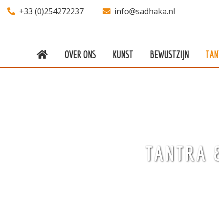
+33 (0)254272237
info@sadhaka.nl
OVER ONS
KUNST
BEWUSTZIJN
TAN
Over ons
Kunst
Bewustzijn
Tantra
TANTRA 
Locaties
Docenten
Agenda
Verblijven