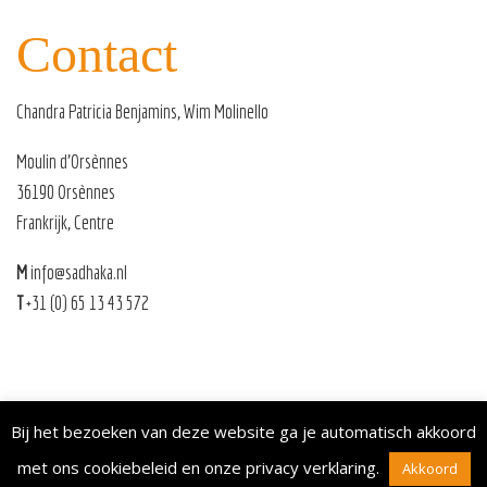
Contact
Chandra Patricia Benjamins, Wim Molinello
Moulin d’Orsènnes
36190 Orsènnes
Frankrijk, Centre
M
info@sadhaka.nl
T
+31 (0) 65 13 43 572
Sadhaka 2026 |
Sitemap
|
Privacy
|
Algemene voorwaarden
Bij het bezoeken van deze website ga je automatisch akkoord
met ons cookiebeleid en onze
privacy verklaring
.
Akkoord