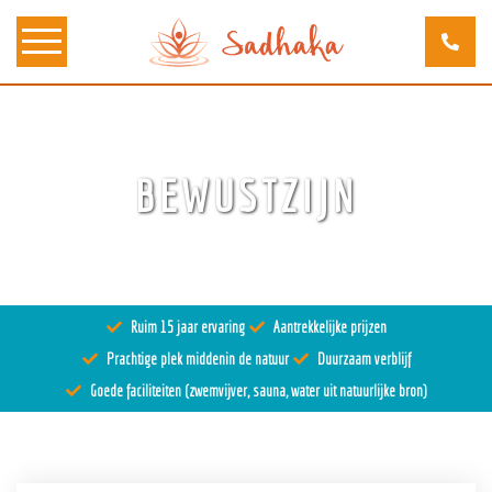
Over ons
BEWUSTZIJN
Kunst
Bewustzijn
Tantra
Ruim 15 jaar ervaring
Aantrekkelijke prijzen
Locaties
Prachtige plek middenin de natuur
Duurzaam verblijf
Docenten
Goede faciliteiten (zwemvijver, sauna, water uit natuurlijke bron)
Agenda
Verblijven