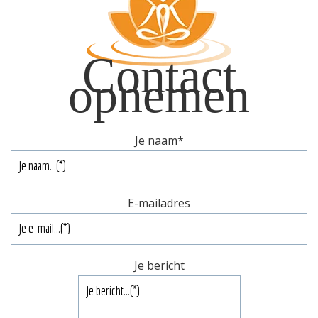
Contact
opnemen
Je naam
*
E-mailadres
Je bericht