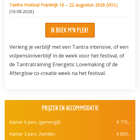
Tantra Festival Frankrijk 16 – 22 augustus 2026 (VOL)
(16.08.2026)
IK BOEK M'N PLEK!
Verleng je verblijf met een Tantra intensive, of een
volpensionverblijf in de week voor het festival, of
de Tantratraining Energetic Lovemaking of de
Afterglow co-creatie week na het festival.
PRIJZEN EN ACCOMMODATIE
Kamer 6 pers. (gemengd)
€ 775,-
Kamer 3 pers. (familie)
€ 855,-