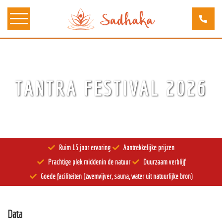
Over ons
TANTRA FESTIVAL 2026
Kunst
Bewustzijn
Tantra
Ruim 15 jaar ervaring
Aantrekkelijke prijzen
Locaties
Prachtige plek middenin de natuur
Duurzaam verblijf
Docenten
Goede faciliteiten (zwemvijver, sauna, water uit natuurlijke bron)
Agenda
Data
Verblijven