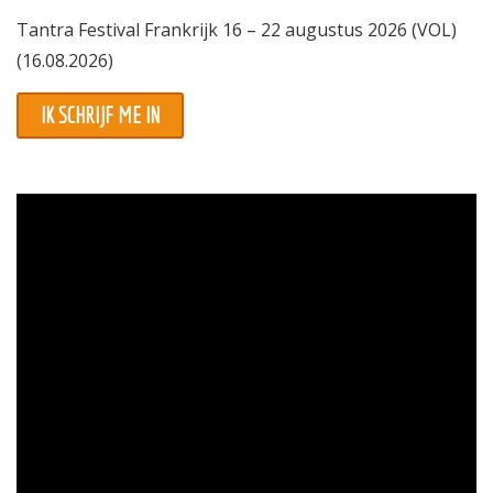
Tantra Festival Frankrijk 16 – 22 augustus 2026 (VOL)
Informatie
(16.08.2026)
Prijzen
IK SCHRIJF ME IN
Inschrijven
Contact