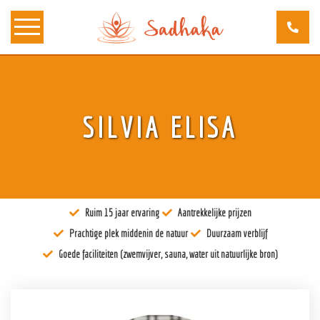
Over ons
SILVIA ELISA
Kunst
Bewustzijn
Tantra
Ruim 15 jaar ervaring
Aantrekkelijke prijzen
Locaties
Prachtige plek middenin de natuur
Duurzaam verblijf
Docenten
Goede faciliteiten (zwemvijver, sauna, water uit natuurlijke bron)
Agenda
Verblijven