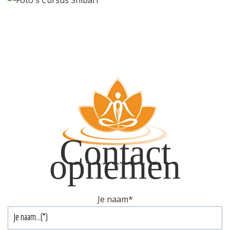
Contact
opnemen
Je naam
*