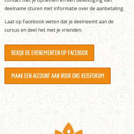
contact met je opnemen en een bevestiging van
deelname sturen met informatie over de aanbetaling.
Informatie
Laat op Facebook weten dat je deelneemt aan de
Prijzen
cursus en deel het met je vrienden.
Inschrijven
Contact
BEKIJK DE EVENEMENTEN OP FACEBOOK
MAAK EEN ACCOUNT AAN VOOR ONS REISFORUM