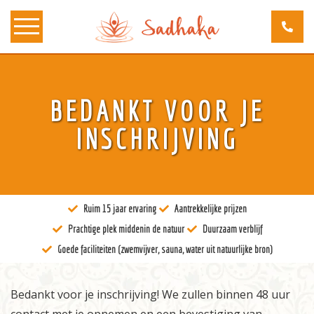
Over ons
BEDANKT VOOR JE
Kunst
INSCHRIJVING
Bewustzijn
Tantra
Ruim 15 jaar ervaring
Aantrekkelijke prijzen
Locaties
Prachtige plek middenin de natuur
Duurzaam verblijf
Docenten
Goede faciliteiten (zwemvijver, sauna, water uit natuurlijke bron)
Agenda
Bedankt voor je inschrijving! We zullen binnen 48 uur
Verblijven