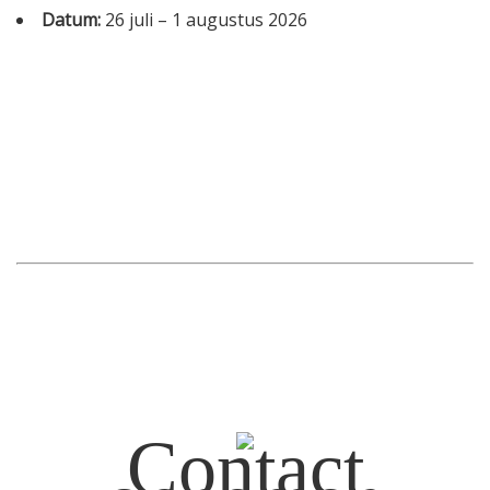
Datum:
26 juli
–
1 augustus 2026
Informatie
Prijzen
Inschrijven
Contact
Contact