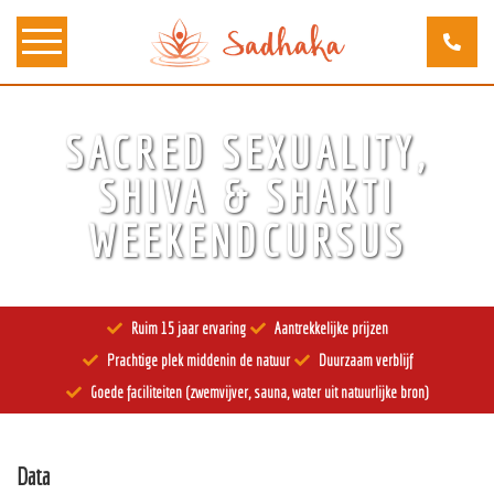
SACRED SEXUALITY,
Over ons
SHIVA & SHAKTI
Kunst
WEEKENDCURSUS
Bewustzijn
Tantra
Ruim 15 jaar ervaring
Aantrekkelijke prijzen
Locaties
Prachtige plek middenin de natuur
Duurzaam verblijf
Docenten
Goede faciliteiten (zwemvijver, sauna, water uit natuurlijke bron)
Agenda
Data
Verblijven