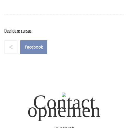
Deel deze cursus:
Facebook
Contact
opnemen