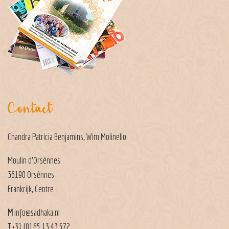
Contact
Chandra Patricia Benjamins, Wim Molinello
Moulin d’Orsènnes
36190 Orsènnes
Frankrijk, Centre
M
info@sadhaka.nl
T
+31 (0) 65 13 43 572