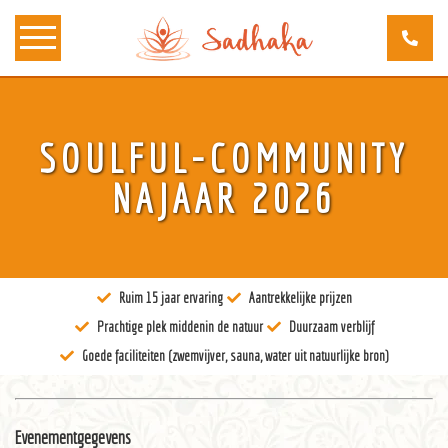
Over ons
SOULFUL-COMMUNITY
Kunst
NAJAAR 2026
Bewustzijn
Tantra
Ruim 15 jaar ervaring
Aantrekkelijke prijzen
Locaties
Prachtige plek middenin de natuur
Duurzaam verblijf
Docenten
Goede faciliteiten (zwemvijver, sauna, water uit natuurlijke bron)
Agenda
Verblijven
Evenementgegevens