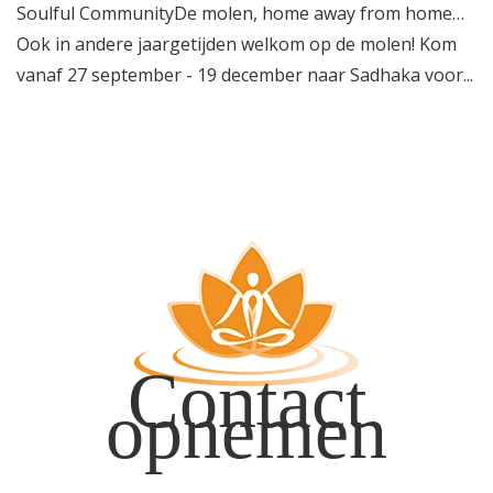
Soulful CommunityDe molen, home away from home…
Informatie
Ook in andere jaargetijden welkom op de molen! Kom
vanaf 27 september - 19 december naar Sadhaka voor
...
Prijzen
Inschrijven
Contact
Contact
opnemen