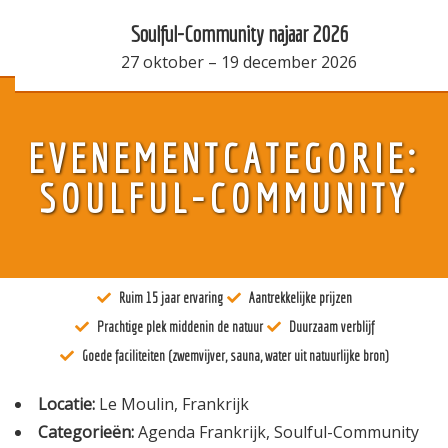
Soulful-Community najaar 2026
27 oktober
–
19 december 2026
Over ons
EVENEMENTCATEGORIE:
Kunst
SOULFUL-COMMUNITY
Bewustzijn
Tantra
Ruim 15 jaar ervaring
Aantrekkelijke prijzen
Locaties
Prachtige plek middenin de natuur
Duurzaam verblijf
Docenten
Goede faciliteiten (zwemvijver, sauna, water uit natuurlijke bron)
Agenda
Locatie:
Le Moulin, Frankrijk
Categorieën:
Agenda Frankrijk
,
Soulful-Community
Verblijven