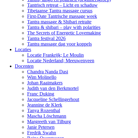
Tantrisch retreat – Licht en schaduw
Tibetaanse Tantra massage cursus
First-Date Tantrische massage week
Tantra massage & Shibari retraite
Tantra & shibari – play with polarities
The Secrets of Energetic Lovemaking
Tantra festival 2026
Tantra massage dag voor koppels
Locaties
Locatie Frankrijk; Le Moulin
Locatie Nederland; Meeuwenveen
Docenten
Chandra Nanda Dasi
Wim Molinello
Johan Raaimakers
Judith van den Berkmortel
Franc Duking
Jacqueline Schellingerhout
Jeannine de Klerk
Tanya Rozenthal
Mascha Löschmann
Margreeth van Tilburg
Janie Petersen
Fredrik Swahn