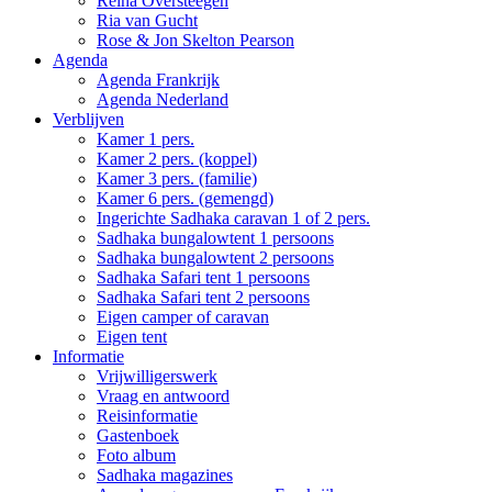
Reina Oversteegen
Ria van Gucht
Rose & Jon Skelton Pearson
Agenda
Agenda Frankrijk
Agenda Nederland
Verblijven
Kamer 1 pers.
Kamer 2 pers. (koppel)
Kamer 3 pers. (familie)
Kamer 6 pers. (gemengd)
Ingerichte Sadhaka caravan 1 of 2 pers.
Sadhaka bungalowtent 1 persoons
Sadhaka bungalowtent 2 persoons
Sadhaka Safari tent 1 persoons
Sadhaka Safari tent 2 persoons
Eigen camper of caravan
Eigen tent
Informatie
Vrijwilligerswerk
Vraag en antwoord
Reisinformatie
Gastenboek
Foto album
Sadhaka magazines