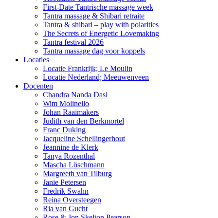
First-Date Tantrische massage week
Tantra massage & Shibari retraite
Tantra & shibari – play with polarities
The Secrets of Energetic Lovemaking
Tantra festival 2026
Tantra massage dag voor koppels
Locaties
Locatie Frankrijk; Le Moulin
Locatie Nederland; Meeuwenveen
Docenten
Chandra Nanda Dasi
Wim Molinello
Johan Raaimakers
Judith van den Berkmortel
Franc Duking
Jacqueline Schellingerhout
Jeannine de Klerk
Tanya Rozenthal
Mascha Löschmann
Margreeth van Tilburg
Janie Petersen
Fredrik Swahn
Reina Oversteegen
Ria van Gucht
Rose & Jon Skelton Pearson