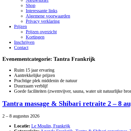
Nieuwsbrief
Shop
Interessante links
Algemene voorwaarden
Privacy verklaring
Prijzen
Prijzen overzicht
Kortingen
Inschrijven
Contact
Evenementcategorie:
Tantra Frankrijk
Ruim 15 jaar ervaring
Aantrekkelijke prijzen
Prachtige plek middenin de natuur
Duurzaam verblijf
Goede faciliteiten (zwemvijver, sauna, water uit natuurlijke bro
Tantra massage & Shibari retraite 2 – 8 a
2
–
8 augustus 2026
Locatie:
Le Moulin, Frankrijk