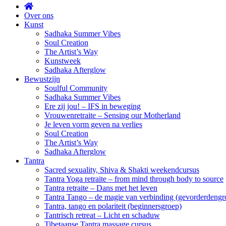
Over ons
Kunst
Sadhaka Summer Vibes
Soul Creation
The Artist’s Way
Kunstweek
Sadhaka Afterglow
Bewustzijn
Soulful Community
Sadhaka Summer Vibes
Ere zij jou! – IFS in beweging
Vrouwenretraite – Sensing our Motherland
Je leven vorm geven na verlies
Soul Creation
The Artist’s Way
Sadhaka Afterglow
Tantra
Sacred sexuality, Shiva & Shakti weekendcursus
Tantra Yoga retraite – from mind through body to source
Tantra retraite – Dans met het leven
Tantra Tango – de magie van verbinding (gevorderdengr
Tantra, tango en polariteit (beginnersgroep)
Tantrisch retreat – Licht en schaduw
Tibetaanse Tantra massage cursus