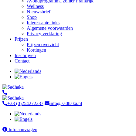
Avondprogramma zomer Frankrijk
Wellness
Nieuwsbrief
Shop
Interessante links
Algemene voorwaarden
Privacy verklaring
Prijzen
Prijzen overzicht
Kortingen
Inschrijven
Contact
+33 (0)254272237
info@sadhaka.nl
Info aanvragen