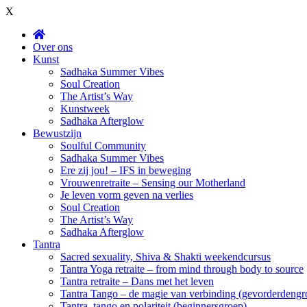
X
Over ons
Kunst
Sadhaka Summer Vibes
Soul Creation
The Artist’s Way
Kunstweek
Sadhaka Afterglow
Bewustzijn
Soulful Community
Sadhaka Summer Vibes
Ere zij jou! – IFS in beweging
Vrouwenretraite – Sensing our Motherland
Je leven vorm geven na verlies
Soul Creation
The Artist’s Way
Sadhaka Afterglow
Tantra
Sacred sexuality, Shiva & Shakti weekendcursus
Tantra Yoga retraite – from mind through body to source
Tantra retraite – Dans met het leven
Tantra Tango – de magie van verbinding (gevorderdengr
Tantra, tango en polariteit (beginnersgroep)