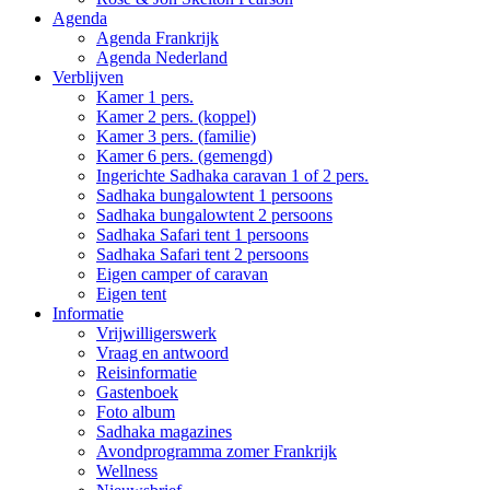
Agenda
Agenda Frankrijk
Agenda Nederland
Verblijven
Kamer 1 pers.
Kamer 2 pers. (koppel)
Kamer 3 pers. (familie)
Kamer 6 pers. (gemengd)
Ingerichte Sadhaka caravan 1 of 2 pers.
Sadhaka bungalowtent 1 persoons
Sadhaka bungalowtent 2 persoons
Sadhaka Safari tent 1 persoons
Sadhaka Safari tent 2 persoons
Eigen camper of caravan
Eigen tent
Informatie
Vrijwilligerswerk
Vraag en antwoord
Reisinformatie
Gastenboek
Foto album
Sadhaka magazines
Avondprogramma zomer Frankrijk
Wellness