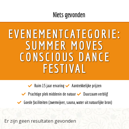
Niets gevonden
EVENEMENTCATEGORIE:
Over ons
SUMMER MOVES
Kunst
CONSCIOUS DANCE
Bewustzijn
FESTIVAL
Tantra
Ruim 15 jaar ervaring
Aantrekkelijke prijzen
Locaties
Prachtige plek middenin de natuur
Duurzaam verblijf
Docenten
Goede faciliteiten (zwemvijver, sauna, water uit natuurlijke bron)
Agenda
Er zijn geen resultaten gevonden
Verblijven