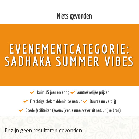
Niets gevonden
Over ons
EVENEMENTCATEGORIE:
Kunst
SADHAKA SUMMER VIBES
Bewustzijn
Tantra
Ruim 15 jaar ervaring
Aantrekkelijke prijzen
Locaties
Prachtige plek middenin de natuur
Duurzaam verblijf
Docenten
Goede faciliteiten (zwemvijver, sauna, water uit natuurlijke bron)
Agenda
Er zijn geen resultaten gevonden
Verblijven