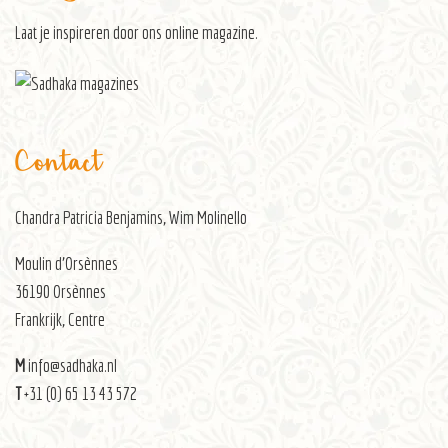
Laat je inspireren door ons
online magazine
.
Contact
Chandra Patricia Benjamins, Wim Molinello
Moulin d’Orsènnes
36190 Orsènnes
Frankrijk, Centre
M
info@sadhaka.nl
T
+31 (0) 65 13 43 572