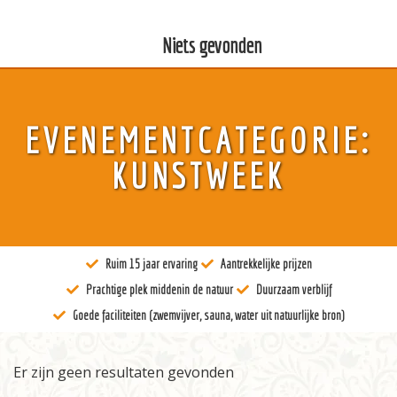
Niets gevonden
Over ons
EVENEMENTCATEGORIE:
Kunst
KUNSTWEEK
Bewustzijn
Tantra
Ruim 15 jaar ervaring
Aantrekkelijke prijzen
Locaties
Prachtige plek middenin de natuur
Duurzaam verblijf
Docenten
Goede faciliteiten (zwemvijver, sauna, water uit natuurlijke bron)
Agenda
Er zijn geen resultaten gevonden
Verblijven