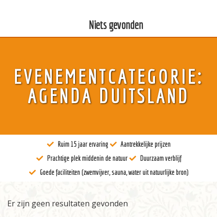
Niets gevonden
Over ons
EVENEMENTCATEGORIE:
Kunst
AGENDA DUITSLAND
Bewustzijn
Tantra
Ruim 15 jaar ervaring
Aantrekkelijke prijzen
Locaties
Prachtige plek middenin de natuur
Duurzaam verblijf
Docenten
Goede faciliteiten (zwemvijver, sauna, water uit natuurlijke bron)
Agenda
Er zijn geen resultaten gevonden
Verblijven