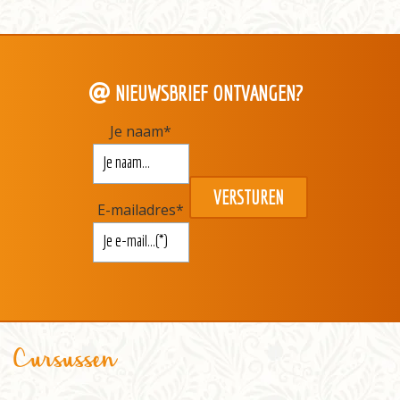
NIEUWSBRIEF ONTVANGEN?
Je naam
*
E-mailadres
*
Cursussen