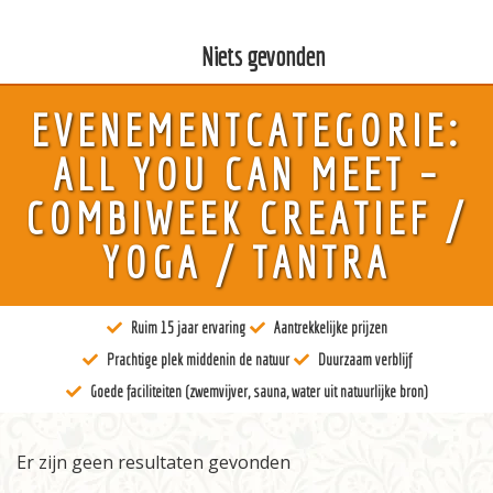
Niets gevonden
EVENEMENTCATEGORIE:
Over ons
ALL YOU CAN MEET –
Kunst
COMBIWEEK CREATIEF /
Bewustzijn
YOGA / TANTRA
Tantra
Ruim 15 jaar ervaring
Aantrekkelijke prijzen
Locaties
Prachtige plek middenin de natuur
Duurzaam verblijf
Docenten
Goede faciliteiten (zwemvijver, sauna, water uit natuurlijke bron)
Agenda
Er zijn geen resultaten gevonden
Verblijven