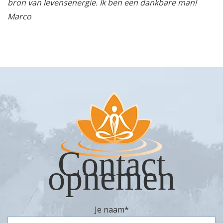
bron van levensenergie. Ik ben een dankbare man!
Marco
Contact
opnemen
Je naam
*