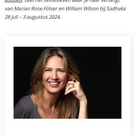
koppels
‘Leef het liefdesleven waar je naar verlangt”
van Marian Rose Fölser en William Wilson bij Sadhaka
Informatie
28 juli – 3 augustus 2024.
Prijzen
Inschrijven
Contact