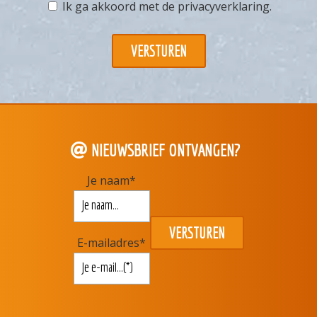
Ik ga akkoord met de
privacyverklaring
.
NIEUWSBRIEF ONTVANGEN?
Je naam
*
E-mailadres
*