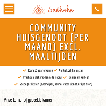
COMMUNITY
Over ons
HUISGENOOT (PER
Kunst
MAAND) EXCL.
Bewustzijn
MAALTIJDEN
Tantra
Ruim 15 jaar ervaring
Aantrekkelijke prijzen
Locaties
Prachtige plek middenin de natuur
Duurzaam verblijf
Docenten
Goede faciliteiten (zwemvijver, sauna, water uit natuurlijke bron)
Agenda
Privé kamer of gedeelde kamer
Verblijven