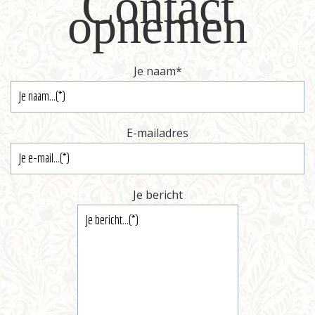
Contact
opnemen
Je naam
*
E-mailadres
Je bericht