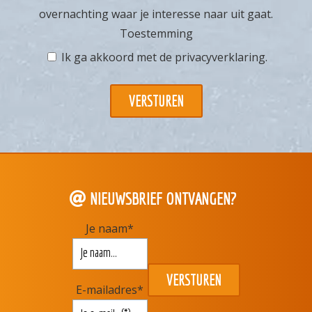
overnachting waar je interesse naar uit gaat.
Toestemming
Ik ga akkoord met de
privacyverklaring
.
NIEUWSBRIEF ONTVANGEN?
Je naam
*
E-mailadres
*