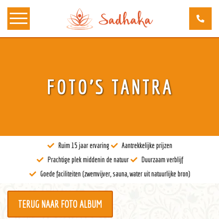
Over ons
FOTO’S TANTRA
Kunst
Bewustzijn
Tantra
Ruim 15 jaar ervaring
Aantrekkelijke prijzen
Locaties
Prachtige plek middenin de natuur
Duurzaam verblijf
Docenten
Goede faciliteiten (zwemvijver, sauna, water uit natuurlijke bron)
Agenda
TERUG NAAR FOTO ALBUM
Verblijven