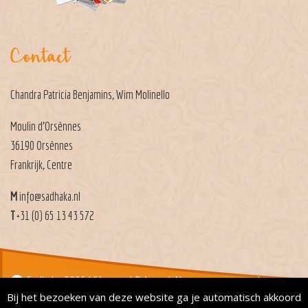
Contact
Chandra Patricia Benjamins, Wim Molinello
Moulin d’Orsènnes
36190 Orsènnes
Frankrijk, Centre
M
info@sadhaka.nl
T
+31 (0) 65 13 43 572
Sadhaka 2026 |
Sitemap
|
Privacy
|
Algemene voorwaarden
Bij het bezoeken van deze website ga je automatisch akkoord