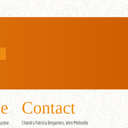
e
Contact
gazine
.
Chandra Patricia Benjamins, Wim Molinello