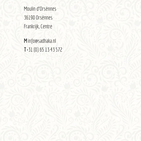
Moulin d’Orsènnes
36190 Orsènnes
Frankrijk, Centre
M
info@sadhaka.nl
T
+31 (0) 65 13 43 572