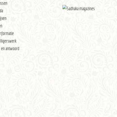
ussen
da
ijven
en
nformatie
illigerswerk
g en antwoord