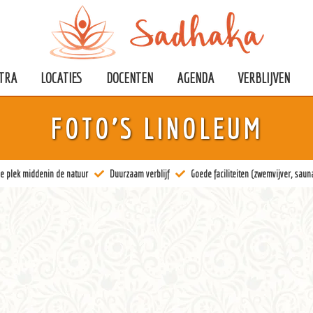
TRA
LOCATIES
DOCENTEN
AGENDA
VERBLIJVEN
FOTO’S LINOLEUM
e plek middenin de natuur
Duurzaam verblijf
Goede faciliteiten (zwemvijver, sauna