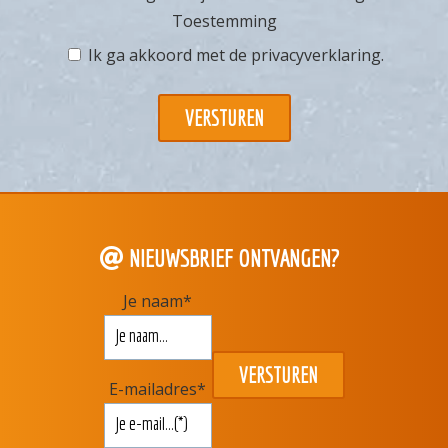
Toestemming
Ik ga akkoord met de
privacyverklaring
.
NIEUWSBRIEF ONTVANGEN?
Je naam
*
E-mailadres
*