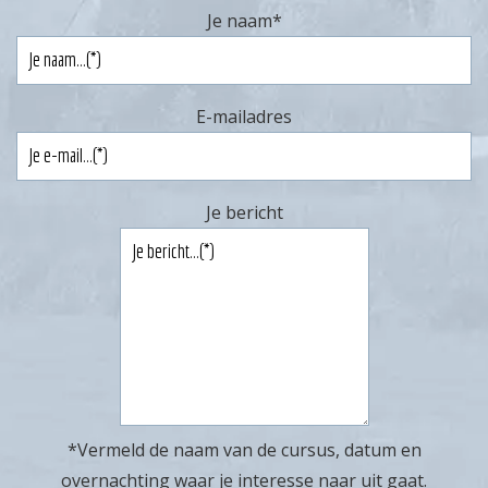
Je naam
*
E-mailadres
Je bericht
*Vermeld de naam van de cursus, datum en
overnachting waar je interesse naar uit gaat.