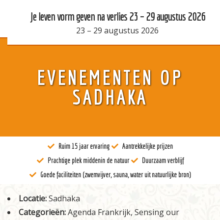
Vrouwenretraite Sensing our Motherland 9 – 15 augustus 202
Je leven vorm geven na verlies 23 – 29 augustus 2026
23
9
–
–
15 augustus 2026
29 augustus 2026
Over ons
EVENEMENTEN OP
Kunst
SADHAKA
Bewustzijn
Tantra
Ruim 15 jaar ervaring
Aantrekkelijke prijzen
Locaties
Prachtige plek middenin de natuur
Duurzaam verblijf
Docenten
Goede faciliteiten (zwemvijver, sauna, water uit natuurlijke bron)
Agenda
Locatie:
Sadhaka
Categorieën:
Agenda Frankrijk
,
Sensing our
Verblijven