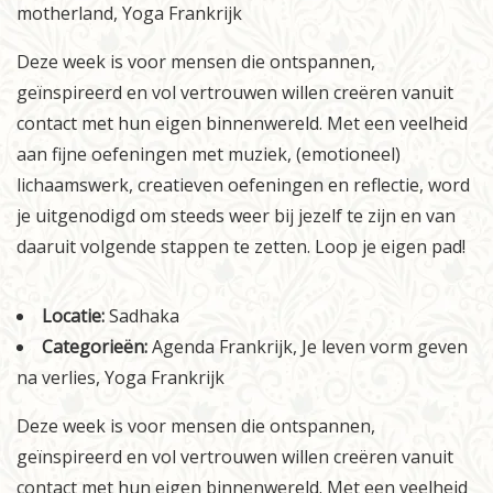
motherland
,
Yoga Frankrijk
Informatie
Deze week is voor mensen die ontspannen,
Prijzen
geïnspireerd en vol vertrouwen willen creëren vanuit
contact met hun eigen binnenwereld. Met een veelheid
Inschrijven
aan fijne oefeningen met muziek, (emotioneel)
Contact
lichaamswerk, creatieven oefeningen en reflectie, word
je uitgenodigd om steeds weer bij jezelf te zijn en van
daaruit volgende stappen te zetten. Loop je eigen pad!
Locatie:
Sadhaka
Categorieën:
Agenda Frankrijk
,
Je leven vorm geven
na verlies
,
Yoga Frankrijk
Deze week is voor mensen die ontspannen,
geïnspireerd en vol vertrouwen willen creëren vanuit
contact met hun eigen binnenwereld. Met een veelheid