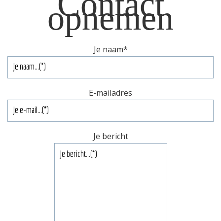
Contact
opnemen
Je naam
*
E-mailadres
Je bericht