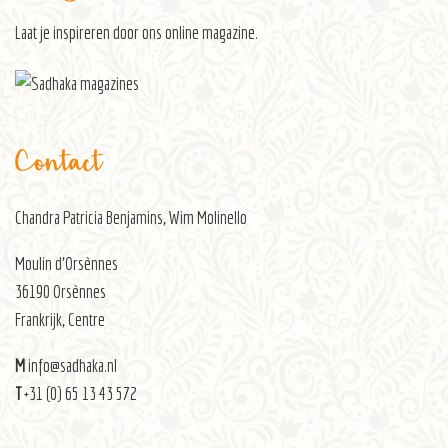
Laat je inspireren door ons
online magazine
.
Contact
Chandra Patricia Benjamins, Wim Molinello
Moulin d’Orsènnes
36190 Orsènnes
Frankrijk, Centre
M
info@sadhaka.nl
T
+31 (0) 65 13 43 572