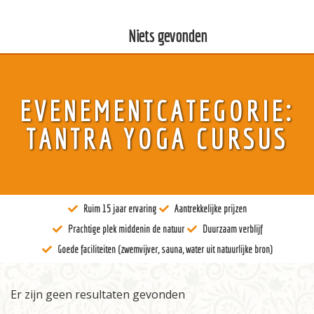
Niets gevonden
Over ons
EVENEMENTCATEGORIE:
Kunst
TANTRA YOGA CURSUS
Bewustzijn
Tantra
Ruim 15 jaar ervaring
Aantrekkelijke prijzen
Locaties
Prachtige plek middenin de natuur
Duurzaam verblijf
Docenten
Goede faciliteiten (zwemvijver, sauna, water uit natuurlijke bron)
Agenda
Er zijn geen resultaten gevonden
Verblijven