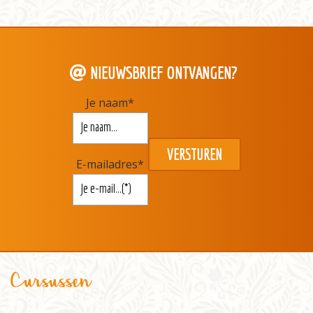
NIEUWSBRIEF ONTVANGEN?
Je naam
*
E-mailadres
*
Cursussen